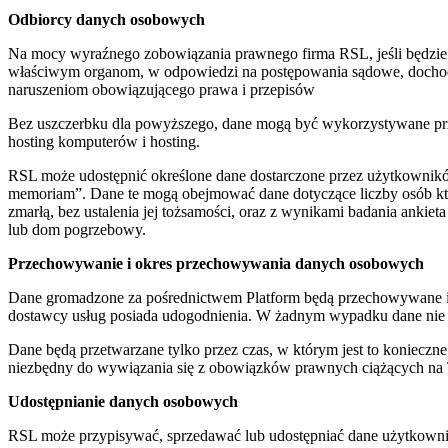
Odbiorcy danych osobowych
Na mocy wyraźnego zobowiązania prawnego firma RSL, jeśli będzie
właściwym organom, w odpowiedzi na postępowania sądowe, dochodze
naruszeniom obowiązującego prawa i przepisów
Bez uszczerbku dla powyższego, dane mogą być wykorzystywane przez
hosting komputerów i hosting.
RSL może udostępnić określone dane dostarczone przez użytkowników 
memoriam”. Dane te mogą obejmować dane dotyczące liczby osób któr
zmarłą, bez ustalenia jej tożsamości, oraz z wynikami badania ank
lub dom pogrzebowy.
Przechowywanie i okres przechowywania danych osobowych
Dane gromadzone za pośrednictwem Platform będą przechowywane i pr
dostawcy usług posiada udogodnienia. W żadnym wypadku dane nie 
Dane będą przetwarzane tylko przez czas, w którym jest to konieczn
niezbędny do wywiązania się z obowiązków prawnych ciążących na 
Udostępnianie danych osobowych
RSL może przypisywać, sprzedawać lub udostępniać dane użytkownika f