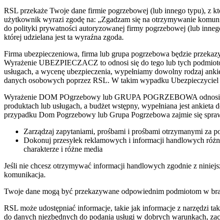
RSL przekaże Twoje dane firmie pogrzebowej (lub innego typu), z któr
użytkownik wyrazi zgodę na: „Zgadzam się na otrzymywanie komunik
do polityki prywatności autoryzowanej firmy pogrzebowej (lub innego
której udzielana jest ta wyraźna zgoda.
Firma ubezpieczeniowa, firma lub grupa pogrzebowa będzie przekaz
Wyrażenie UBEZPIECZACZ to odnosi się do tego lub tych podmiotów 
usługach, a wycenę ubezpieczenia, wypełniamy dowolny rodzaj ankiet
danych osobowych poprzez RSL. W takim wypadku Ubezpieczyciel bę
Wyrażenie DOM POgrzebowy lub GRUPA POGRZEBOWA odnosi się do t
produktach lub usługach, a budżet wstępny, wypełniana jest ankiet
przypadku Dom Pogrzebowy lub Grupa Pogrzebowa zajmie się sprawą
Zarządzaj zapytaniami, prośbami i prośbami otrzymanymi za 
Dokonuj przesyłek reklamowych i informacji handlowych różnymi
charakterze i różne media
Jeśli nie chcesz otrzymywać informacji handlowych zgodnie z ninie
komunikacja.
Twoje dane mogą być przekazywane odpowiednim podmiotom w branży
RSL może udostępniać informacje, takie jak informacje z narzędzi taki
do danych niezbędnych do podania usługi w dobrych warunkach, za