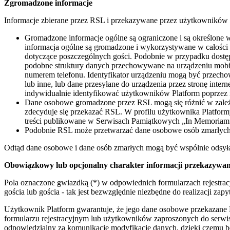
Zgromadzone informacje
Informacje zbierane przez RSL i przekazywane przez użytkowników p
Gromadzone informacje ogólne są ograniczone i są określone 
informacja ogólne są gromadzone i wykorzystywane w całości
dotyczące poszczególnych gości. Podobnie w przypadku dostę
podobne struktury danych przechowywane na urządzeniu mobil
numerem telefonu. Identyfikator urządzeniu mogą być przec
lub inne, lub dane przesyłane do urządzenia przez stronę i
indywidualnie identyfikować użytkowników Platform poprzez 
Dane osobowe gromadzone przez RSL mogą się różnić w zależ
zdecyduje się przekazać RSL. W profilu użytkownika Platformy
treści publikowane w Serwisach Pamiątkowych „In Memoriam”, w
Podobnie RSL może przetwarzać dane osobowe osób zmarłych 
Odtąd dane osobowe i dane osób zmarłych mogą być wspólnie odsyłan
Obowiązkowy lub opcjonalny charakter informacji przekazywan
Pola oznaczone gwiazdką (*) w odpowiednich formularzach rejestracy
gościa lub gościa - tak jest bezwzględnie niezbędne do realizacji za
Użytkownik Platform gwarantuje, że jego dane osobowe przekazane R
formularzu rejestracyjnym lub użytkowników zaproszonych do serwi
odpowiedzialny za komunikację modyfikację danych, dzięki czemu bę