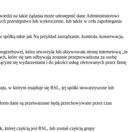
edzi na takie żądania może udostępnić dane Administratorowi
h przestępstwo lub wykroczenie, lub także w celu zapobiegania
półką takie jak Na przykład zarządzanie, kontrola, konserwacja,
pogrzebowej, która utworzyła lub aktywowała stronę internetową „in
ch, które się tam odbywają zostanie przeprowadzona za osobę
ącymi się wydarzeniami i do jakości usług oferowanych przez firmę
u, w którym znajduje się RSL, jej spółki stowarzyszone lub
latform dane są przetwarzane będą przechowywane przez czas
 której częścią jest RSL, lub zostań częścią grupy