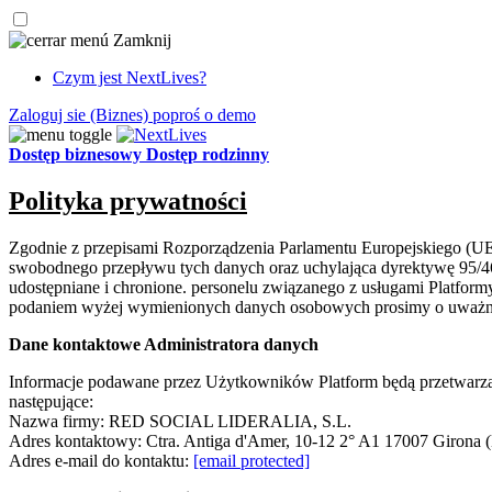
Zamknij
Czym jest NextLives?
Zaloguj sie
(Biznes)
poproś o demo
Dostęp biznesowy
Dostęp rodzinny
Polityka prywatności
Zgodnie z przepisami Rozporządzenia Parlamentu Europejskiego (UE)
swobodnego przepływu tych danych oraz uchylająca dyrektywę 95/46
udostępniane i chronione. personelu związanego z usługami Platf
podaniem wyżej wymienionych danych osobowych prosimy o uważne za
Dane kontaktowe Administratora danych
Informacje podawane przez Użytkowników Platform będą przetwarz
następujące:
Nazwa firmy: RED SOCIAL LIDERALIA, S.L.
Adres kontaktowy: Ctra. Antiga d'Amer, 10-12 2° A1 17007 Girona (
Adres e-mail do kontaktu:
[email protected]