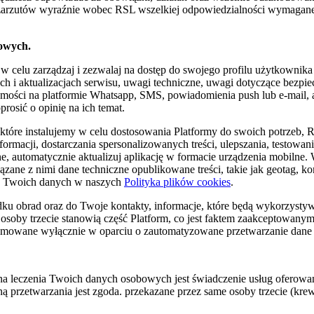
z zarzutów wyraźnie wobec RSL wszelkiej odpowiedzialności wymagane
owych.
celu zarządzaj i zezwalaj na dostęp do swojego profilu użytkownika 
ch i aktualizacjach serwisu, uwagi techniczne, uwagi dotyczące bezpi
ości na platformie Whatsapp, SMS, powiadomienia push lub e-mail, ab
osić o opinię na ich temat.
e, które instalujemy w celu dostosowania Platformy do swoich potrze
ormacji, dostarczania spersonalizowanych treści, ulepszania, testow
, automatycznie aktualizuj aplikację w formacie urządzenia mobilne. 
zane z nimi dane techniczne opublikowane treści, takie jak geotag, 
ia Twoich danych w naszych
Polityka plików cookies
.
dku obrad oraz do Twoje kontakty, informacje, które będą wykorzyst
soby trzecie stanowią część Platform, co jest faktem zaakceptowany
 podejmowane wyłącznie w oparciu o zautomatyzowane przetwarzanie da
 leczenia Twoich danych osobowych jest świadczenie usług oferowan
przetwarzania jest zgoda. przekazane przez same osoby trzecie (krew