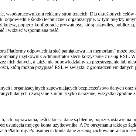
ie, współpracownikom reklamy stron trzecich. Dla określonych celów 
ki odpowiednie środki techniczne i organizacyjne, w tym między inn
ublikujesz, poprzez konfigurację prywatność, którą ustawiłeś, publicz
bić i widzieć wspomniana treść.
ratora Platformy odpowiednia sieć pamiątkowa „in memoriam” może po
pomniany użytkownik Administrator zlecił korzystanie z usług RSL. W
z nich danych, a także nie odpowiedzialny za przestrzeganie lub niep
ności, którą można przypisać RSL w związku z gromadzeniem danych 
nych i organizacyjnych zapewniających bezpieczeństwo danych oraz za
ywanych danych i związane z nimi ryzyko narażone, wszystko zgodnie
ich poprawiania, jeśli takie są dane są błędne, poprzez ustawienia p
ć usunięcia mojego konta użytkownika. A Po otrzymaniu takiego żąda
kich Platformy. Po usunięciu konta dane zostaną zachowane w formie 