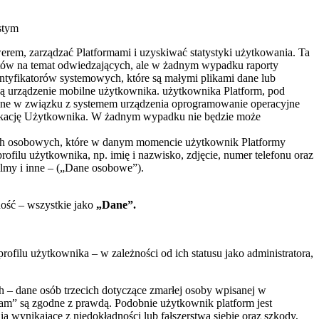
stym
erem, zarządzać Platformami i uzyskiwać statystyki użytkowania. Ta
tów na temat odwiedzających, ale w żadnym wypadku raporty
tyfikatorów systemowych, które są małymi plikami dane lub
ą urządzenie mobilne użytkownika. użytkownika Platform, pod
wane w związku z systemem urządzenia oprogramowanie operacyjne
yfikację Użytkownika. W żadnym wypadku nie będzie może
ych osobowych, które w danym momencie użytkownik Platformy
filu użytkownika, np. imię i nazwisko, zdjęcie, numer telefonu oraz
ilmy i inne – („Dane osobowe”).
ność – wszystkie jako
„Dane”.
filu użytkownika – w zależności od ich statusu jako administratora,
 – dane osób trzecich dotyczące zmarłej osoby wpisanej w
m” są zgodne z prawdą. Podobnie użytkownik platform jest
wynikające z niedokładności lub fałszerstwa siebie oraz szkody,