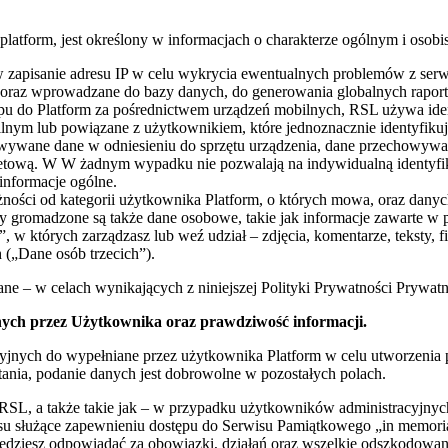
latform, jest określony w informacjach o charakterze ogólnym i osobi
w zapisanie adresu IP w celu wykrycia ewentualnych problemów z serw
 oraz wprowadzane do bazy danych, do generowania globalnych rapor
pu do Platform za pośrednictwem urządzeń mobilnych, RSL używa iden
nym lub powiązane z użytkownikiem, które jednoznacznie identyfikuj
howywane dane w odniesieniu do sprzętu urządzenia, dane przechowy
nternetową. W W żadnym wypadku nie pozwalają na indywidualną ident
informacje ogólne.
ności od kategorii użytkownika Platform, o których mowa, oraz dan
 gromadzone są także dane osobowe, takie jak informacje zawarte w pro
 których zarządzasz lub weź udział – zdjęcia, komentarze, teksty, f
(„Dane osób trzecich”).
e – w celach wynikających z niniejszej Polityki Prywatności Prywat
ych przez Użytkownika oraz prawdziwość informacji.
jnych do wypełniane przez użytkownika Platform w celu utworzenia pro
pytania, podanie danych jest dobrowolne w pozostałych polach.
SL, a także takie jak – w przypadku użytkowników administracyjnych
su służące zapewnieniu dostępu do Serwisu Pamiątkowego „in memoria
dziesz odpowiadać za obowiązki, działań oraz wszelkie odszkodowania 