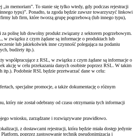
j „in memoriam”. To stanie się tylko wtedy, gdy podczas rejestracji
nego typu)”. Ponadto, ta zgoda będzie zawsze towarzyszyć linkowi
firmy lub firm, które tworzą grupę pogrzebową (lub innego typu),
i za polisę lub dowolny produkt związany z sektorem pogrzebowym.
, w związku z czym żądane są informacje o produktach lub
ieczenie lub jakiekolwiek inne czynność polegająca na podaniu
h, budżety itp.).
współpracujące z RSL, w związku z czym żądane są informacje o
iek akcję w celu przekazania danych osobiste poprzez RSL. W takim
itp.). Podobnie RSL będzie przetwarzać dane w celu:
ofertach, specjalne promocje, a także dokumentację o różnym
, który nie został odebrany od czasu otrzymania tych informacji
jego wniosku, zarządzane i rozwiązywane prawidłowo.
alizacji, z dostawcami rejestracji, która będzie miała dostęp jedynie
atform, poprzez zastosowanie technik pseudonimizacja i