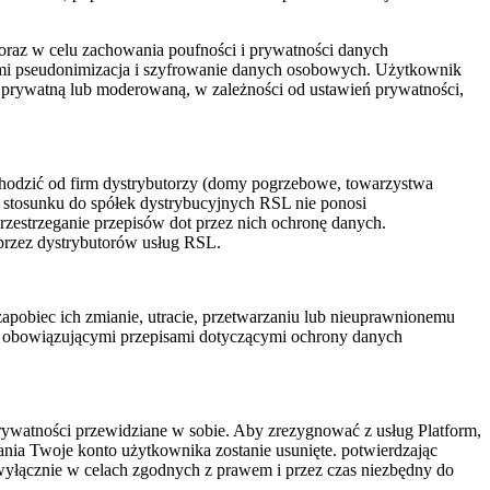
oraz w celu zachowania poufności i prywatności danych
ymi pseudonimizacja i szyfrowanie danych osobowych. Użytkownik
ną, prywatną lub moderowaną, w zależności od ustawień prywatności,
chodzić od firm dystrybutorzy (domy pogrzebowe, towarzystwa
 stosunku do spółek dystrybucyjnych RSL nie ponosi
rzestrzeganie przepisów dot przez nich ochronę danych.
przez dystrybutorów usług RSL.
pobiec ich zmianie, utracie, przetwarzaniu lub nieuprawnionemu
 z obowiązującymi przepisami dotyczącymi ochrony danych
rywatności przewidziane w sobie. Aby zrezygnować z usług Platform,
nia Twoje konto użytkownika zostanie usunięte. potwierdzając
wyłącznie w celach zgodnych z prawem i przez czas niezbędny do