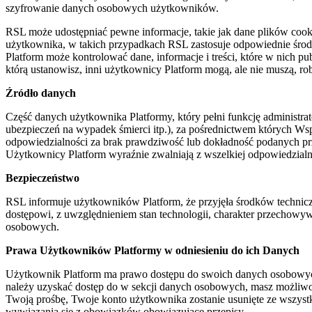
szyfrowanie danych osobowych użytkowników.
RSL może udostępniać pewne informacje, takie jak dane plików cook
użytkownika, w takich przypadkach RSL zastosuje odpowiednie środ
Platform może kontrolować dane, informacje i treści, które w nich p
którą ustanowisz, inni użytkownicy Platform mogą, ale nie muszą, ro
Źródło danych
Część danych użytkownika Platformy, który pełni funkcję administ
ubezpieczeń na wypadek śmierci itp.), za pośrednictwem których Ws
odpowiedzialności za brak prawdziwość lub dokładność podanych prze
Użytkownicy Platform wyraźnie zwalniają z wszelkiej odpowiedzial
Bezpieczeństwo
RSL informuje użytkowników Platform, że przyjęła środków technicz
dostępowi, z uwzględnieniem stan technologii, charakter przechow
osobowych.
Prawa Użytkowników Platformy w odniesieniu do ich Danych
Użytkownik Platform ma prawo dostępu do swoich danych osobowych, 
należy uzyskać dostęp do w sekcji danych osobowych, masz możliwoś
Twoją prośbę, Twoje konto użytkownika zostanie usunięte ze wszyst
wywiązania się z obowiązków obowiązujące przepisy.