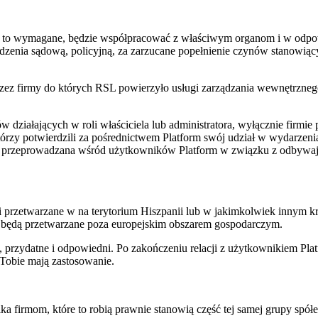
 to wymagane, będzie współpracować z właściwym organom i w odpowi
nia sądową, policyjną, za zarzucane popełnienie czynów stanowiącyc
 firmy do których RSL powierzyło usługi zarządzania wewnętrznego s
działających w roli właściciela lub administratora, wyłącznie firmie 
zy potwierdzili za pośrednictwem Platform swój udział w wydarzenia
ieta przeprowadzana wśród użytkowników Platform w związku z odbywaj
zetwarzane w na terytorium Hiszpanii lub w jakimkolwiek innym kraj
będą przetwarzane poza europejskim obszarem gospodarczym.
e, przydatne i odpowiedni. Po zakończeniu relacji z użytkownikiem P
Tobie mają zastosowanie.
irmom, które to robią prawnie stanowią część tej samej grupy spółek,