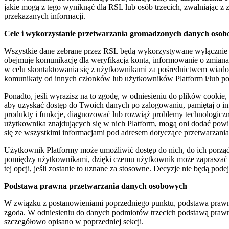
jakie mogą z tego wyniknąć dla RSL lub osób trzecich, zwalniając 
przekazanych informacji.
Cele i wykorzystanie przetwarzania gromadzonych danych osob
Wszystkie dane zebrane przez RSL będą wykorzystywane wyłącznie w 
obejmuje komunikację dla weryfikacja konta, informowanie o zmiana
w celu skontaktowania się z użytkownikami za pośrednictwem wiadom
komunikaty od innych członków lub użytkowników Platform i/lub popr
Ponadto, jeśli wyrazisz na to zgodę, w odniesieniu do plików cooki
aby uzyskać dostęp do Twoich danych po zalogowaniu, pamiętaj o inf
produkty i funkcje, diagnozować lub rozwiąż problemy technologiczne
użytkownika znajdujących się w nich Platform, mogą oni dodać powią
się ze wszystkimi informacjami pod adresem dotyczące przetwarzan
Użytkownik Platformy może umożliwić dostęp do nich, do ich porzą
pomiędzy użytkownikami, dzięki czemu użytkownik może zapraszać o
tej opcji, jeśli zostanie to uznane za stosowne. Decyzje nie będą
Podstawa prawna przetwarzania danych osobowych
W związku z postanowieniami poprzedniego punktu, podstawa prawna
zgoda. W odniesieniu do danych podmiotów trzecich podstawą prawną 
szczegółowo opisano w poprzedniej sekcji.