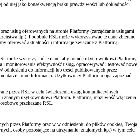
j od niej jako konsekwencją braku prawdziwości lub dokładności
oraz usług oferowanych na stronie Platformy (zarządzanie usługami
eczeństwa itp.). Podobnie RSL może wykorzystywać te dane zbierane
y oferować aktualności i informacje związane z Platformą,
b, RSL może wykorzystać te dane, aby pomóc użytkownikowi Platformy,
ania i monitorowania efektywność usług, opracowywać i testować nowe
W odniesieniu do informacji lub treści publikowanych przez
komentarze i inne Informacja. Użytkownicy Platform mogą zapoznać
ywane przez RSL w celu świadczenia usług komunikacyjnych
m i znanym użytkownikowi Platform. Platforms, możliwość włączenia
ne osobowe przekazane RSL.
ych przez Platformy oraz w w odniesieniu do plików cookies, Twoja
nych, osoby pozostające na utrzymaniu, znajomych itp.) w tym celu