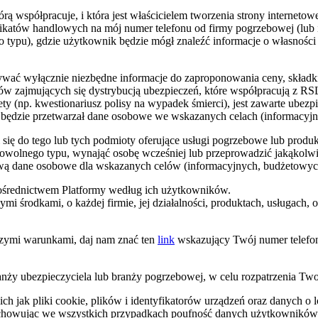
ą współpracuje, i która jest właścicielem tworzenia strony internetowe
atów handlowych na mój numer telefonu od firmy pogrzebowej (lub in
 typu), gdzie użytkownik będzie mógł znaleźć informacje o własności 
ywać wyłącznie niezbędne informacje do zaproponowania ceny, składk
zajmujących się dystrybucją ubezpieczeń, które współpracują z RSL
y (np. kwestionariusz polisy na wypadek śmierci), jest zawarte ubezp
dzie przetwarzał dane osobowe we wskazanych celach (informacyjnyc
ego lub tych podmioty oferujące usługi pogrzebowe lub produkty 
a dowolnego typu, wynająć osobę wcześniej lub przeprowadzić jakąkolw
 dane osobowe dla wskazanych celów (informacyjnych, budżetowych 
pośrednictwem Platformy według ich użytkowników.
 środkami, o każdej firmie, jej działalności, produktach, usługach, 
jszymi warunkami, daj nam znać ten
link
wskazujący Twój numer telefonu
 ubezpieczyciela lub branży pogrzebowej, w celu rozpatrzenia Two
ch jak pliki cookie, plików i identyfikatorów urządzeń oraz danych o lok
chowując we wszystkich przypadkach poufność danych użytkowników Pl